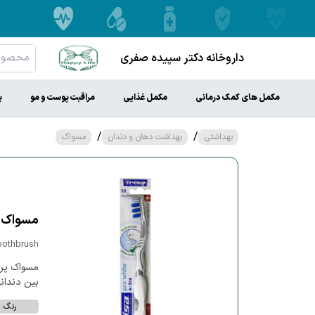
داروخانه دکتر سپیده صفری
مکمل های کمک درمانی
مکمل غذایی
مراقبت پوست و مو
ب
/
/
بهداشتی
بهداشت دهان و دندان
مسواک
مسواک پ
oothbrush
مسواک پرو
بین دندانی
رنگ