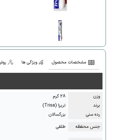
مشخصات محصول
ویژگی ها
روش
وزن
28 گرم
برند
تریزا (Trisa)
رده سنی
بزرگسالان
جنس محفظه
طلقی