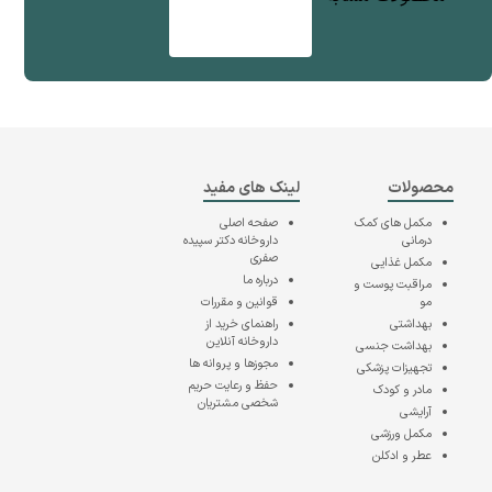
محصولات
لینک های مفید
مکمل های کمک
صفحه اصلی
درمانی
داروخانه دکتر سپیده
صفری
مکمل غذایی
درباره ما
مراقبت پوست و
مو
قوانین و مقررات
بهداشتی
راهنمای خرید از
داروخانه آنلاین
بهداشت جنسی
مجوزها و پروانه ها
تجهیزات پزشکی
حفظ و رعایت حریم
مادر و کودک
شخصی مشتریان
آرایشی
مکمل ورزشی
عطر و ادکلن