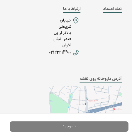
نماد اعتماد
ارتباط با ما
خیابان
شریعتی،
بالاتر از پل
صدر، نبش
اخوان
02122214900
آدرس داروخانه روی نقشه
ناموجود