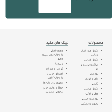
محصولات
لینک های مفید
مکمل های کمک
صفحه اصلی
درمانی
داروخانه دکتر سپیده
صفری
مکمل غذایی
درباره ما
مراقبت پوست و
مو
قوانین و مقررات
بهداشتی
راهنمای خرید از
داروخانه آنلاین
مادر و کودک
مجوزها و پروانه ها
آرایشی
حفظ و رعایت حریم
مکمل ورزشی
شخصی مشتریان
عطر و ادکلن
بهداشت جنسی
تجهیزات پزشکی