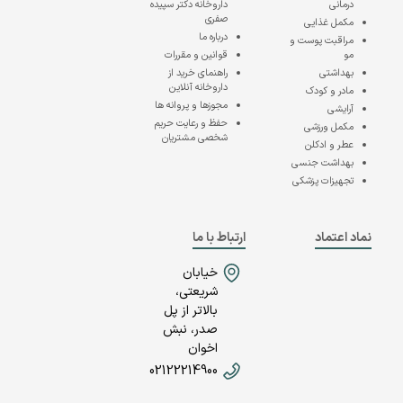
درمانی
داروخانه دکتر سپیده
صفری
مکمل غذایی
درباره ما
مراقبت پوست و
مو
قوانین و مقررات
بهداشتی
راهنمای خرید از
داروخانه آنلاین
مادر و کودک
مجوزها و پروانه ها
آرایشی
حفظ و رعایت حریم
مکمل ورزشی
شخصی مشتریان
عطر و ادکلن
بهداشت جنسی
تجهیزات پزشکی
نماد اعتماد
ارتباط با ما
خیابان
شریعتی،
بالاتر از پل
صدر، نبش
اخوان
02122214900