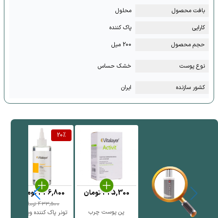
بافت محصول
محلول
کارایی
پاک کننده
حجم محصول
200 میل
نوع پوست
خشک حساس
کشور سازنده
ایران
20
%
325,300
تومان
346,800
تومان
0
433,500
تومان
پن پوست چرب
پ
تونر پاک کننده ویتالیر