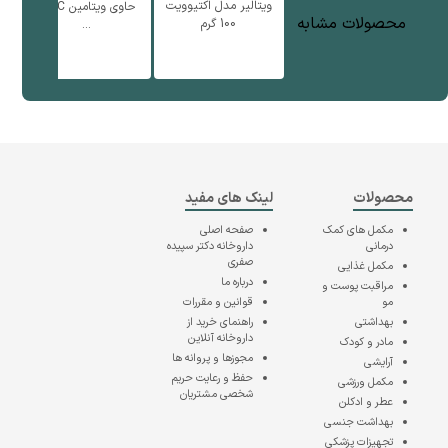
ویتالیر مدل اکتیوویت
حاوی ویتامین C حج
محصولات مشابه
100 گرم
...
محصولات
لینک های مفید
مکمل های کمک
صفحه اصلی
درمانی
داروخانه دکتر سپیده
صفری
مکمل غذایی
درباره ما
مراقبت پوست و
مو
قوانین و مقررات
بهداشتی
راهنمای خرید از
داروخانه آنلاین
مادر و کودک
مجوزها و پروانه ها
آرایشی
حفظ و رعایت حریم
مکمل ورزشی
شخصی مشتریان
عطر و ادکلن
بهداشت جنسی
تجهیزات پزشکی