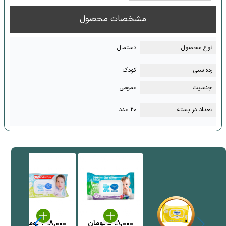
مشخصات محصول
نوع محصول
دستمال
رده سنی
کودک
جنسیت
عمومی
تعداد در بسته
20 عدد
598,000
تومان
798,000
تومان