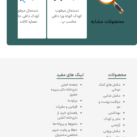
دستمال مرطوب
دستمال مرطوب
کودک آلوئه ورا دافی
کودک دافی حاوی
محصولات مشابه
مناسب پ ...
عصاره کالاند ...
محصولات
لینک های مفید
مکمل های کمک
صفحه اصلی
درمانی
داروخانه دکتر سپیده
صفری
مکمل غذایی
درباره ما
مراقبت پوست و
مو
قوانین و مقررات
بهداشتی
راهنمای خرید از
داروخانه آنلاین
مادر و کودک
مجوزها و پروانه ها
آرایشی
حفظ و رعایت حریم
مکمل ورزشی
شخصی مشتریان