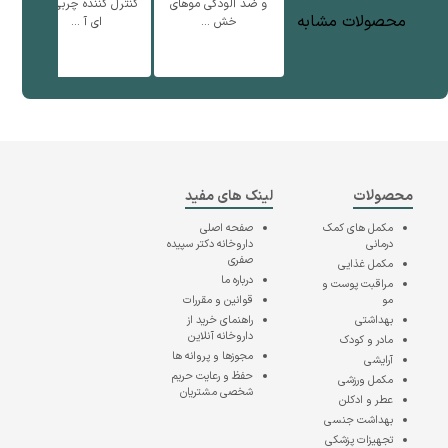
و ضد آلودگی موهای
کنترل کننده چربی سر
ف
محصولات مشابه
خش ...
ای آ ...
محصولات
لینک های مفید
مکمل های کمک
صفحه اصلی
درمانی
داروخانه دکتر سپیده
صفری
مکمل غذایی
درباره ما
مراقبت پوست و
مو
قوانین و مقررات
بهداشتی
راهنمای خرید از
داروخانه آنلاین
مادر و کودک
مجوزها و پروانه ها
آرایشی
حفظ و رعایت حریم
مکمل ورزشی
شخصی مشتریان
عطر و ادکلن
بهداشت جنسی
تجهیزات پزشکی