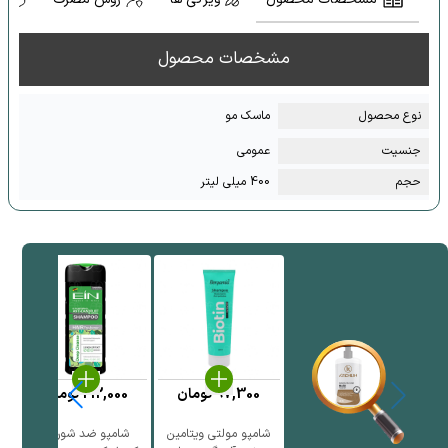
مشخصات محصول
نوع محصول
ماسک مو
جنسیت
عمومی
حجم
400 میلی لیتر
97,300
تومان
212,000
تومان
شامپو مولتی ویتامین
شامپو ضد شوره و
نر