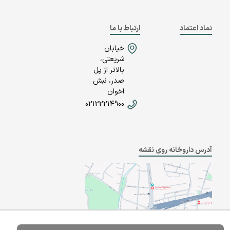
نماد اعتماد
ارتباط با ما
خیابان
شریعتی،
بالاتر از پل
صدر، نبش
اخوان
02122214900
آدرس داروخانه روی نقشه