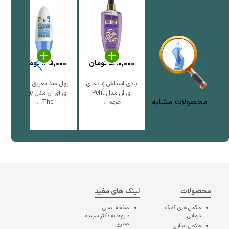
580,000
تومان
135,000
تومان
بادی اسپلش زنانه ای
رول ضد تعریق زنانه
ر
آی ان مدل Petit
ای آی ان مدل Blue
محصولات مشابه
حجم ...
The ...
محصولات
لینک های مفید
مکمل های کمک
صفحه اصلی
درمانی
داروخانه دکتر سپیده
صفری
مکمل غذایی