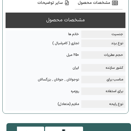
مشخصات محصول
سایر توضیحات
مشخصات محصول
جنسیت
خانم ها
نوع برند
تجاری ( کامرشیال )
حجم عطریات
250 میل
کشور سازنده
ایران
مناسب برای
نوجوانان , جوانان , بزرگسالان
برای استفاده
روزمره
نوع رایحه
ملایم (متعادل)