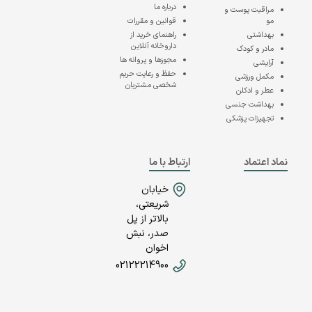
درباره ما
مراقبت پوست و
مو
قوانین و مقررات
بهداشتی
راهنمای خرید از
داروخانه آنلاین
مادر و کودک
مجوزها و پروانه ها
آرایشی
حفظ و رعایت حریم
مکمل ورزشی
شخصی مشتریان
عطر و ادکلن
بهداشت جنسی
تجهیزات پزشکی
نماد اعتماد
ارتباط با ما
خیابان
شریعتی،
بالاتر از پل
صدر، نبش
اخوان
02122214900