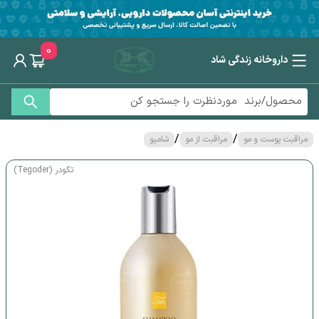
0
داروخانه زندگی شاد
/
/
مراقبت پوست و مو
مراقبت از مو
شامپو
تگودر (Tegoder)