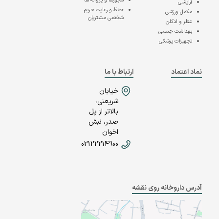
مجوزها و پروانه ها
آرایشی
حفظ و رعایت حریم
مکمل ورزشی
شخصی مشتریان
عطر و ادکلن
بهداشت جنسی
تجهیزات پزشکی
نماد اعتماد
ارتباط با ما
خیابان
شریعتی،
بالاتر از پل
صدر، نبش
اخوان
02122214900
آدرس داروخانه روی نقشه