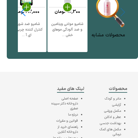
97,300
تومان
212,000
تومان
شامپو مولتی ویتامین
شامپو ضد شوره و
نر
و ضد آلودگی موهای
کنترل کننده چربی سر
ف
محصولات مشابه
خش ...
ای آ ...
محصولات
لینک های مفید
مادر و کودک
صفحه اصلی
داروخانه دکتر سپیده
آرایشی
صفری
مکمل ورزشی
درباره ما
عطر و ادکلن
قوانین و مقررات
بهداشت جنسی
راهنمای خرید از
مکمل های کمک
داروخانه آنلاین
درمانی