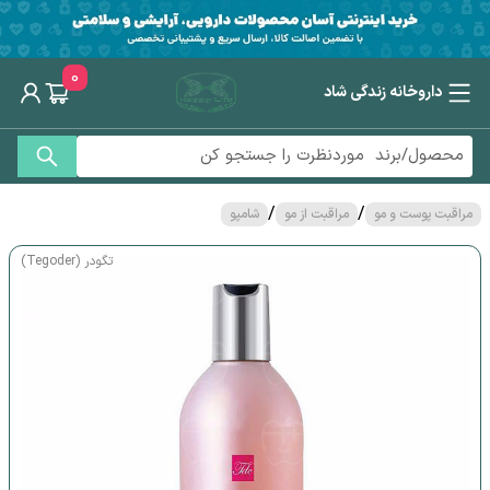
0
داروخانه زندگی شاد
/
/
مراقبت پوست و مو
مراقبت از مو
شامپو
تگودر (Tegoder)