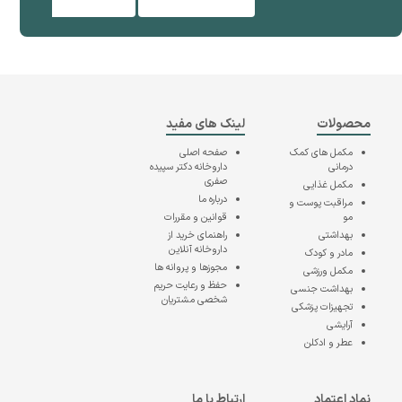
محصولات
لینک های مفید
مکمل های کمک
صفحه اصلی
درمانی
داروخانه دکتر سپیده
صفری
مکمل غذایی
درباره ما
مراقبت پوست و
مو
قوانین و مقررات
بهداشتی
راهنمای خرید از
داروخانه آنلاین
مادر و کودک
مجوزها و پروانه ها
مکمل ورزشی
حفظ و رعایت حریم
بهداشت جنسی
شخصی مشتریان
تجهیزات پزشکی
آرایشی
عطر و ادکلن
نماد اعتماد
ارتباط با ما