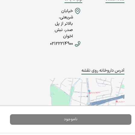
خیابان
شریعتی،
بالاتر از پل
صدر، نبش
اخوان
02122214900
آدرس داروخانه روی نقشه
ناموجود
Powered By
A Pluss